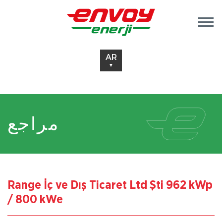
AR
▼
مراجع
Range İç ve Dış Ticaret Ltd Şti 962 kWp
/ 800 kWe